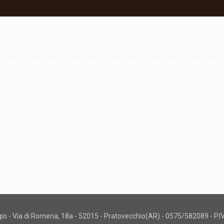
gio - Via di Romena, 18a - 52015 - Pratovecchio(AR) - 0575/582089 - P