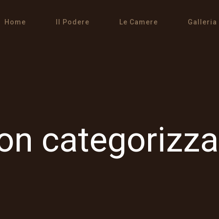
Home
Il Podere
Le Camere
Galleria
on categorizza