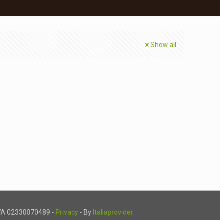
Show all
.IVA 02330070489 -
Privacy
- By
Italiaprovider