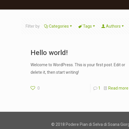
Filter by
Categories
Tags
Authors
Hello world!
Welcome to WordPress. This is your first post. Edit or
delete it, then start writing!
0
1
Read more
© 2018 Podere Pian di Selva di Soana Gior