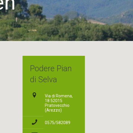
en
Podere Pian
di Selva
Via di Romena,
18 52015
Pratovecchio
(Arezzo)
0575/582089